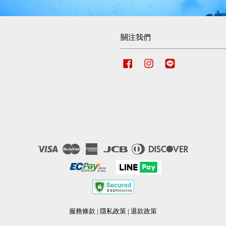
關注我們
Facebook
Instagram
Line
Visa
Master
American
JCB
Diners
Discover
Express
Club
服務條款
|
隱私政策
|
退款政策