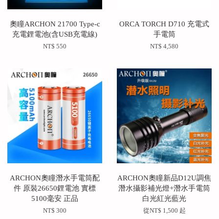
奧瞳ARCHON 21700 Type-c
ORCA TORCH D710 充電式
充電鋰電池(含USB充電線)
手電筒
NT$ 550
NT$ 4,580
ARCHON奧瞳潛水手電筒配
ARCHON奧瞳新品D12U調焦
件 原裝26650鋰電池 實標
潛水攝影補光燈+潛水手電筒
5100毫安 正品
白光紅光藍光
NT$ 300
從
NT$ 1,500
起