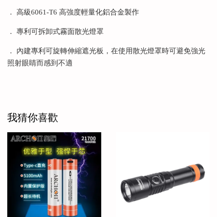
． 高級6061-T6 高強度輕量化鋁合金製作
． 專利可拆卸式霧面散光燈罩
． 內建專利可旋轉伸縮遮光板，在使用散光燈罩時可避免強光
照射眼睛而感到不適
我猜你喜歡