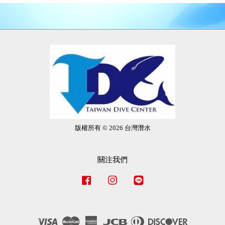
版權所有 © 2026 台灣潛水
關注我們
Facebook
Instagram
Line
Visa
Master
American
JCB
Diners
Discover