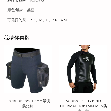
．腳踝附拉鍊，便於穿脫
．顏色:黑灰，黑藍
．可選擇的尺寸：S、M、L、XL、XXL
我猜你喜歡
PROBLUE RW-11 3mm帶側
SCUBAPRO HYBRID
袋短褲
THERMAL TOP 1MM MEN防