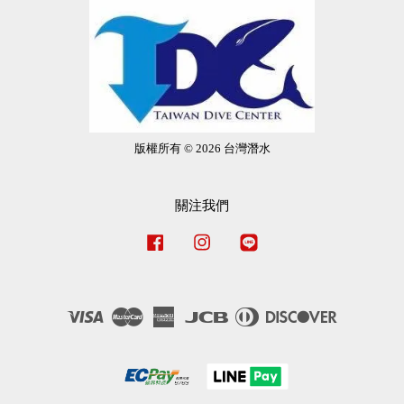
版權所有 © 2026 台灣潛水
關注我們
Facebook
Instagram
Line
Visa
Master
American
JCB
Diners
Discover
Express
Club