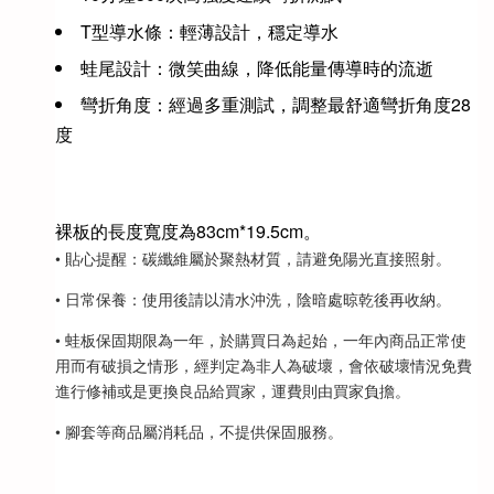
T型導水條：輕薄設計，穩定導水
蛙尾設計：微笑曲線，降低能量傳導時的流逝
彎折角度：經過多重測試，調整最舒適彎折角度28
度
裸板的長度寬度為83cm*19.5cm。
• 貼心提醒：碳纖維屬於聚熱材質，請避免陽光直接照射。
• 日常保養：使用後請以清水沖洗，陰暗處晾乾後再收納。
• 蛙板保固期限為一年，於購買日為起始，一年內商品正常使
用而有破損之情形，經判定為非人為破壞，會依破壞情況免費
進行修補或是更換良品給買家，運費則由買家負擔。
• 腳套等商品屬消耗品，不提供保固服務。