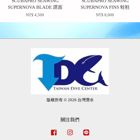
SCUBAPRO SEAWING
SCUBAPRO SEAWING
SUPERNOVA BLADE 蹼面
SUPERNOVA FINS 蛙鞋
NT$ 4,500
NT$ 8,000
版權所有 © 2026 台灣潛水
關注我們
Facebook
Instagram
Line