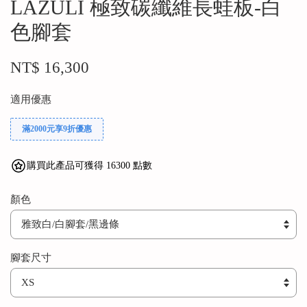
LAZULI 極致碳纖維長蛙板-白
色腳套
NT$ 16,300
適用優惠
滿2000元享9折優惠
購買此產品可獲得 16300 點數
顏色
腳套尺寸