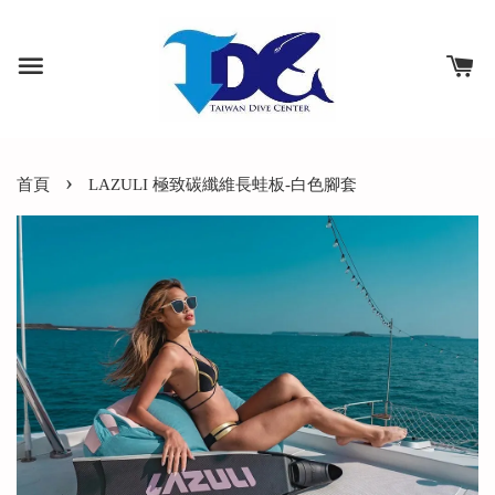
›
首頁
LAZULI 極致碳纖維長蛙板-白色腳套