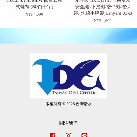
GULL SAFE MEW 限量套腳
水呼吸 BREATHE-自由潛水
式蛙鞋 (橘/白十字)
安全繩 /下潛繩/潛伴繩/確保
繩/(泡棉手腕帶)Lanyard 03-B
NT$ 4,600
NT$ 1,600
版權所有 © 2026 台灣潛水
關注我們
Facebook
Instagram
Line