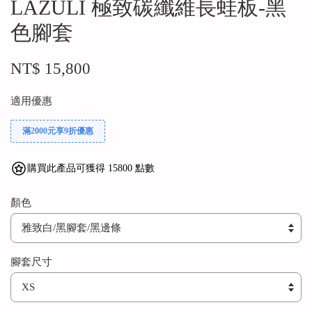
LAZULI 極致碳纖維長蛙板-黑
色腳套
NT$ 15,800
適用優惠
滿2000元享9折優惠
購買此產品可獲得 15800 點數
顏色
腳套尺寸