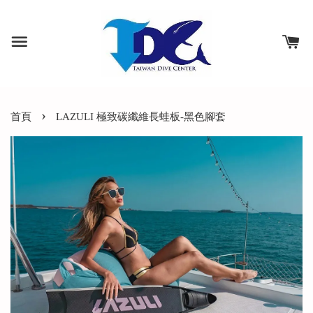
›
首頁
LAZULI 極致碳纖維長蛙板-黑色腳套