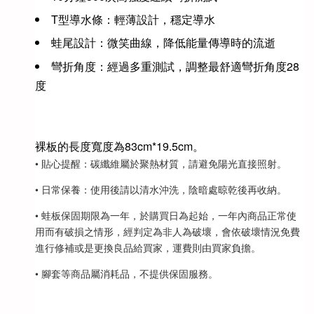
T型導水條：輕薄設計，穩定導水
蛙尾設計：微笑曲線，降低能量傳導時的流逝
彎折角度：經過多重測試，調整最舒適彎折角度28
度
裸板的長度寬度為83cm*19.5cm。
• 貼心提醒：碳纖維屬於聚熱材質，請避免陽光直接照射。
• 日常保養：使用後請以清水沖洗，陰暗處晾乾後再收納。
• 蛙板保固期限為一年，於購買日為起始，一年內商品正常使
用而有破損之情形，經判定為非人為破壞，會依破壞情況免費
進行修補或是更換良品給買家，運費則由買家負擔。
• 腳套等商品屬消耗品，不提供保固服務。