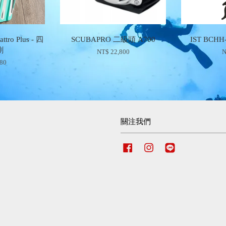
ttro Plus - 四
SCUBAPRO 二級頭 A700
IST BC
剛
NT$ 22,800
N
980
關注我們
Facebook
Instagram
Line