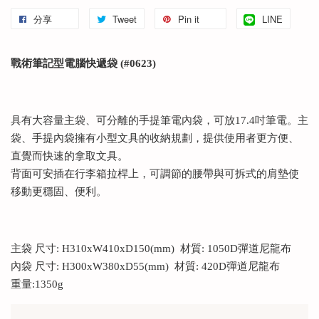
分享
Tweet
Pin it
LINE
戰術筆記型電腦快遞袋 (#0623)
具有大容量主袋、可分離的手提筆電內袋，可放17.4吋筆電。主
袋、手提內袋擁有小型文具的收納規劃，提供使用者更方便、
直覺而快速的拿取文具。
背面可安插在行李箱拉桿上，可調節的腰帶與可拆式的肩墊使
移動更穩固、便利。
主袋 尺寸: H310xW410xD150(mm) 材質: 1050D彈道尼龍布
內袋 尺寸: H300xW380xD55(mm) 材質: 420D彈道尼龍布
重量:1350g