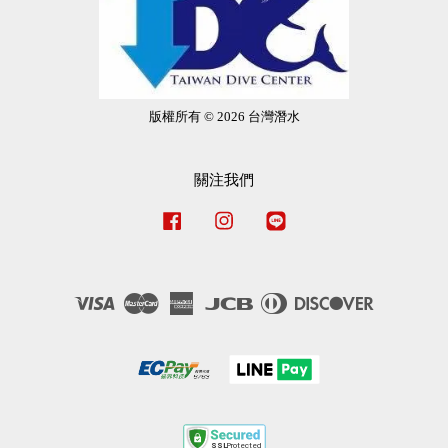
版權所有 © 2026 台灣潛水
關注我們
Facebook
Instagram
Line
Visa
Master
American
JCB
Diners
Discover
Express
Club