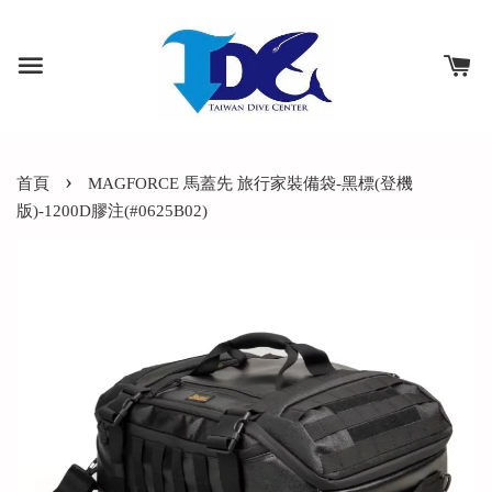
›
首頁
MAGFORCE 馬蓋先 旅行家裝備袋-黑標(登機
版)-1200D膠注(#0625B02)