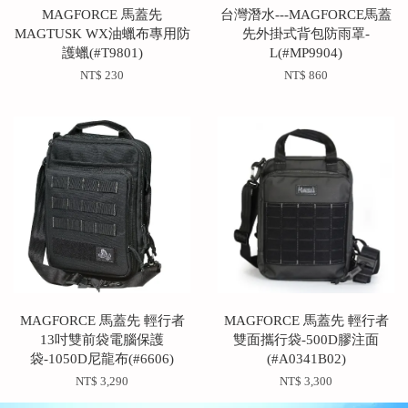
MAGFORCE 馬蓋先
台灣潛水---MAGFORCE馬蓋
MAGTUSK WX油蠟布專用防
先外掛式背包防雨罩-
護蠟(#T9801)
L(#MP9904)
NT$ 230
NT$ 860
MAGFORCE 馬蓋先 輕行者
MAGFORCE 馬蓋先 輕行者
13吋雙前袋電腦保護
雙面攜行袋-500D膠注面
袋-1050D尼龍布(#6606)
(#A0341B02)
NT$ 3,290
NT$ 3,300