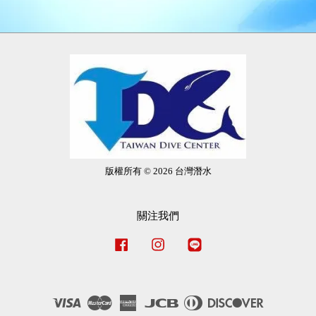
版權所有 © 2026 台灣潛水
關注我們
Facebook
Instagram
Line
Visa
Master
American
JCB
Diners
Discover
Express
Club