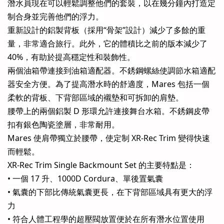
潛水員現在可以輕鬆調整他們的套裝，以在幾分鐘內打造定
制合身並完善他們的浮力。
重新設計的鋁製背板（採用“骨架”設計）減少了多餘的重
量，非常適合旅行。此外，它的體積比之前的版本減少了
40%，有助於提高穩定性和裝飾性。
兩個油箱帶連接到油箱適配器。不銹鋼螺絲使調節水箱適配
器安全方便。為了提高潛水時的舒適度，Mares 包括一個
柔軟的背板、下背部區域的襯墊和可拆卸的肩墊。
腰帶上的兩個鋁製 D 形環允許連接舞台水箱。不銹鋼皮帶
扣有銀色陶瓷塗層，非常耐用。
Mares 使肩帶獨立於腰帶，使定制 XR-Rec Trim 變得快速
而輕鬆。
XR-Rec Trim Single Backmount Set 的主要特點是：
• 一個 17 升、1000D Cordura、單後置氣囊
• 氣囊的下部比傳統氣囊更長，在下背部區域具有更大的浮
力
• 符合人體工程學的超壓閥放置便於在所有潛水位置使用