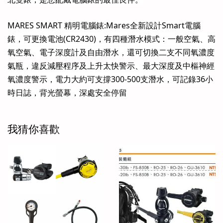
MARES SMART 精明電腦錶:Mares全新設計Smart電腦
錶，可更換電池(CR2430)，有四種潛水模式：一般空氣、高
氧空氣、電子深度計及自由潛水，還可切換二支不同氧濃度
氣瓶，違反減壓程序及上升太快警示、最大深度及中樞神經
氧濃度警示，電力大約可支撐300-500支潛水，可記錄36小
時日誌，背光螢幕，深處安全停留
我猜你喜歡