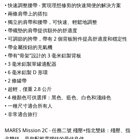
• 快速調整腰帶 - 實現理想修剪的快速簡便的解決方案
• 兩條肩帶上的搭扣
• 獨立的肩帶和腰帶，可快速、輕鬆地調整
• 帶襯墊的肩帶提供額外的舒適度
• 可調節的胯帶，帶有 2 個背板附件提高舒適度和穩定性
• 帶金屬按鈕的充氣機
• 帶有“骨架”設計的 3 毫米鋁製背板
• 3 毫米鋁製單罐適配器
• 6 毫米鋁製 D 形環
• 2 條罐帶
• 超輕，僅重 2.8 公斤
• 4 種顏色可供選擇：黑色、藍色、白色和淺綠色
• 一種尺寸適合所有人
• 非常適合旅行
MARES Mission 2C - 任務二號 殘壓+指北雙錶：殘壓、指
北雙錶，是您配戴電腦錶的最佳良伴。