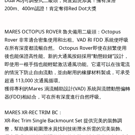
Dual ADJ可調整式二級頭，簡直如虎添翼！擁有深潛
200m、400m認證！肯定奪得Red Dot大獎
MARES OCTOPUS ROVER 魯夫備用二級頭：Octopus
Rover 非常適合密集使用和出租。VAD 和 FDD 系統使呼吸
在所有深度都流暢自然。 Octopus Rover即使在頻繁使用
後也能保證高性能。新的大通風按鈕採用“動態鉸鏈”設計，
即使用一根手指也能輕鬆激活通風功能。它還可以在強電流
的情況下防止自由流動，並由耐用的橡膠材料製成，可承受
超過 113,000 次通風循環。
獲得專利的Mares 渦流輔助設計(VAD) 系統與流體動態偏轉
器(FDD)相結合，可在所有深度進行自然呼吸。
MARES XR-REC TRIM BC：
XR-Rec Trim Single Backmount Set 提供完美的裝飾調
整，幫助擴展範圍潛水員找到技術潛水所需的完美裝飾。