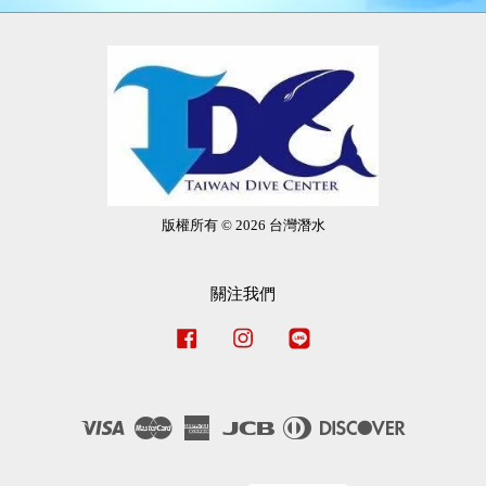
版權所有 © 2026 台灣潛水
關注我們
Facebook
Instagram
Line
Visa
Master
American
JCB
Diners
Discover
Express
Club