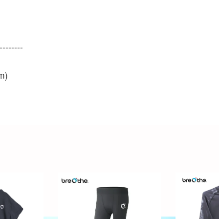
--------
m)