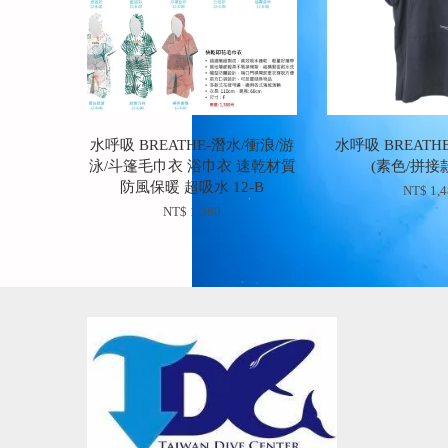
水呼吸 BREATHE-潛水/衝浪/游
水呼吸 BREAT
泳/斗篷毛巾衣 浴巾衣 速乾材質
(素色/拼接款)
防風保暖 超吸水 12-B
NT$ 1,
NT$ 1,380