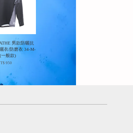
ATHE 男款防曬抗
衣/防磨衣 34-M-
(一般款)
T$ 950