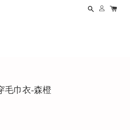
面穿毛巾衣-森橙