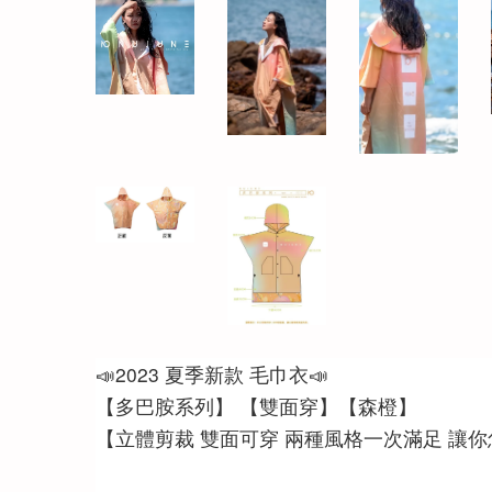
📣2023 夏季新款 毛巾衣📣 
【多巴胺系列】 【雙面穿】【森橙】
【立體剪裁 雙面可穿 兩種風格一次滿足 讓你