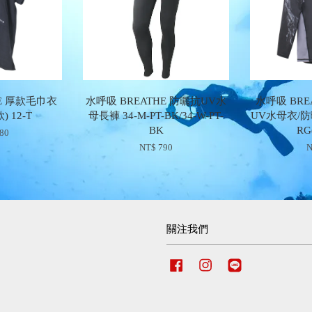
HE 厚款毛巾衣
水呼吸 BREATHE 防曬抗UV水
水呼吸 BRE
 12-T
母長褲 34-M-PT-BK/34-W-PT-
UV水母衣/防曬
BK
RG
480
NT$ 790
N
關注我們
Facebook
Instagram
Line