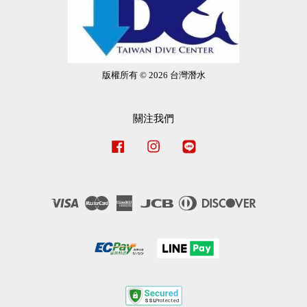
版權所有 © 2026 台灣潛水
關注我們
Facebook
Instagram
Line
Visa
Master
American
JCB
Diners
Discover
Express
Club