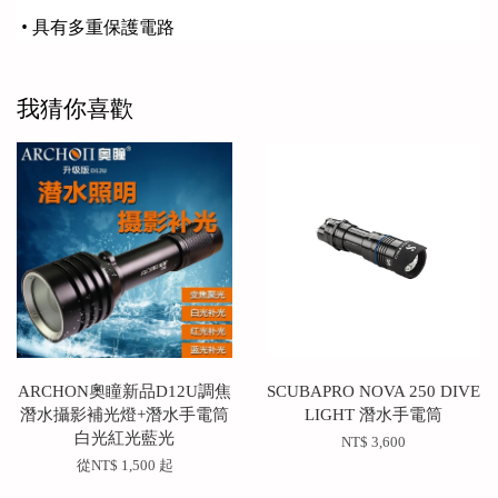
• 具有多重保護電路
我猜你喜歡
ARCHON奧瞳新品D12U調焦
SCUBAPRO NOVA 250 DIVE
潛水攝影補光燈+潛水手電筒
LIGHT 潛水手電筒
白光紅光藍光
NT$ 3,600
從
NT$ 1,500
起