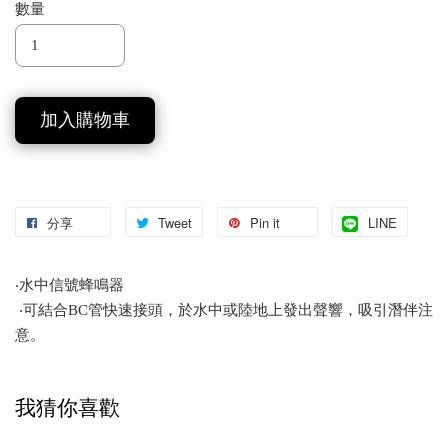
數量
加入購物車
分享
Tweet
Pin it
LINE
‧水中信號蜂鳴器
‧可結合BC管快速接頭，於水中或陸地上發出聲響，吸引潛伴注
意。
我猜你喜歡