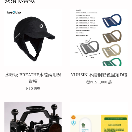
我猜你喜歡
水呼吸 BREATHE水陸兩用鴨
YUHSIN 不鏽鋼彩色固定D環
舌帽
從
NT$ 1,000
起
NT$ 890