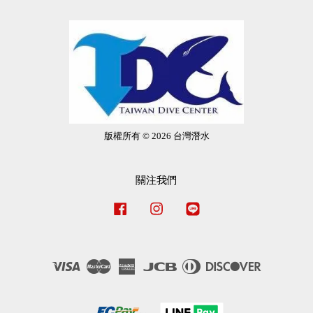
版權所有 © 2026 台灣潛水
關注我們
Facebook
Instagram
Line
Visa
Master
American
JCB
Diners
Discover
Express
Club