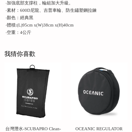
‧加強底部支撐柱，輪組加大升級。
‧素材：600D尼龍、吉普車輪、防生鏽塑鋼拉鍊
‧顏色：經典黑
‧體積:(L)95cm x(W)38cm x(H)40cm
‧空重：4公斤
我猜你喜歡
台灣潛水-SCUBAPRO Clean-
OCEANIC REGULATOR