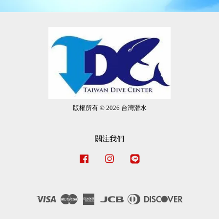
版權所有 © 2026 台灣潛水
關注我們
Facebook
Instagram
Line
Visa
Master
American
JCB
Diners
Discover
Express
Club