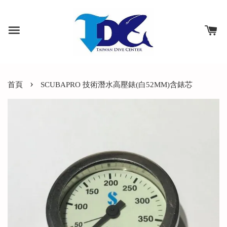
›
首頁
SCUBAPRO 技術潛水高壓錶(白52MM)含錶芯