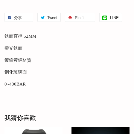
分享
Tweet
Pin it
LINE
錶面直徑:52MM
螢光錶面
鍍鉻黃銅材質
鋼化玻璃面
0~400BAR
我猜你喜歡