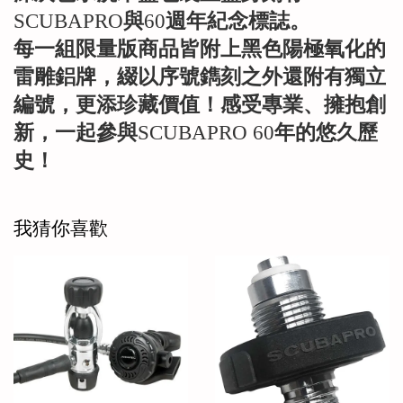
SCUBAPRO
與
60
週年紀念標誌。
每一組限量版商品皆附上黑色陽極氧化的
雷雕鋁牌，綴以序號鐫刻之外還附有獨立
編號，更添珍藏價值！感受專業、擁抱創
新，一起參與
SCUBAPRO 60
年的悠久歷
史！
我猜你喜歡