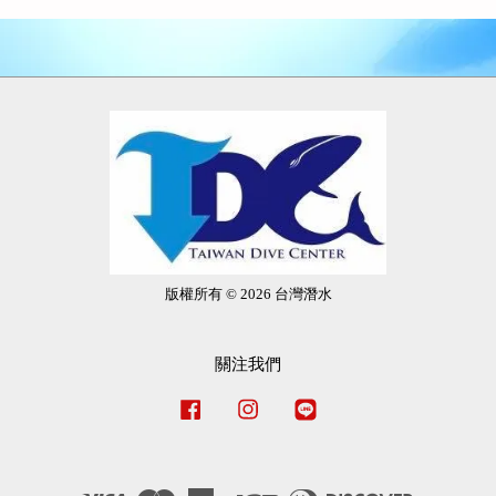
版權所有 © 2026 台灣潛水
關注我們
Facebook
Instagram
Line
Visa
Master
American
JCB
Diners
Discover