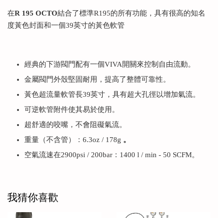
在
R 195 OCTO
結合了標準R195的所有功能，具有很高的知名
度黃色封面和一個39英寸的黃色軟管
經典的下游閥門配有一個VIVA開關來控制自由流動。
金屬閥門外殼堅固耐用，提高了整體可靠性。
黃色超流量軟管長39英寸，具有超大孔徑以增加氣流。
可逆軟管附件使其易於使用。
超舒適的咬嘴，不會阻礙氣流。
重量（不含管）：6.3oz / 178g
。
空氣流速在2900psi / 200bar：1400 l / min - 50 SCFM。
我猜你喜歡