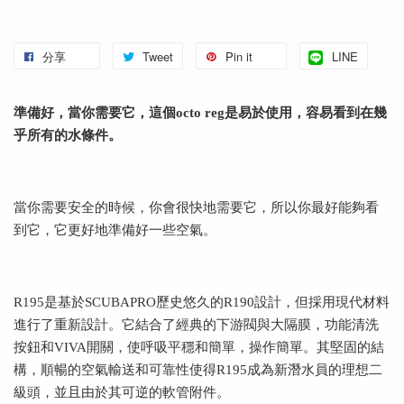
分享
Tweet
Pin it
LINE
準備好，當你需要它，這個octo reg是易於使用，容易看到在幾
乎所有的水條件。
當你需要安全的時候，你會很快地需要它，所以你最好能夠看
到它，它更好地準備好一些空氣。
R195是基於SCUBAPRO歷史悠久的R190設計，但採用現代材料
進行了重新設計。它結合了經典的下游閥與大隔膜，功能清洗
按鈕和VIVA開關，使呼吸平穩和簡單，操作簡單。其堅固的結
構，順暢的空氣輸送和可靠性使得R195成為新潛水員的理想二
級頭，並且由於其可逆的軟管附件。