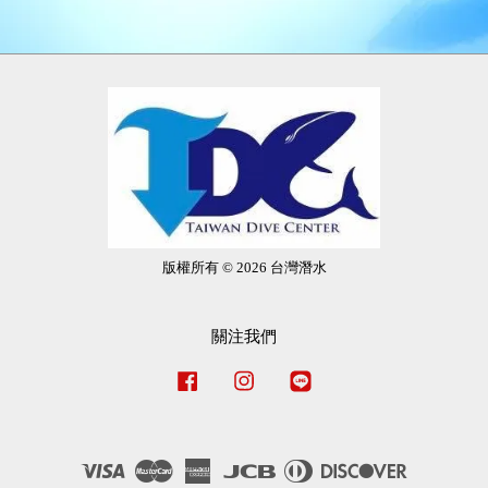
版權所有 © 2026 台灣潛水
關注我們
Facebook
Instagram
Line
Visa
Master
American
JCB
Diners
Discover
Express
Club