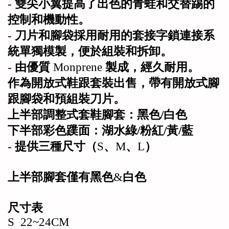
-
雙尖小翼提高了出色的青蛙和交替踢的
控制和機動性。
-
刀片和腳袋採用耐用的套接字鎖連接系
統單獨模製，便於組裝和拆卸。
-
由優質
Monprene
製成，經久耐用。
作為開放式鞋跟套裝出售，帶有開放式腳
跟腳袋和預組裝刀片。
上半部調整式套鞋腳套：黑色/白色
下半部彩色蹼面：湖水綠/粉紅/黃/藍
-
提供三種尺寸（
S
、
M
、
L
）
上半部腳套僅有黑色
&
白色
尺寸表
S 22~24CM