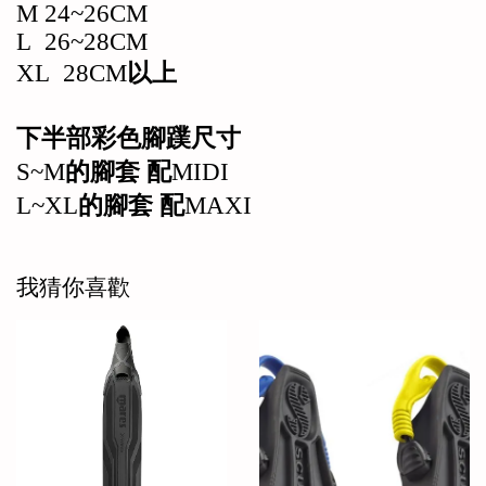
M 24~26CM
L 26~28CM
XL 28CM
以上
下半部彩色腳蹼尺寸
S~M
的腳套
配
MIDI
L~XL
的腳套
配
MAXI
我猜你喜歡