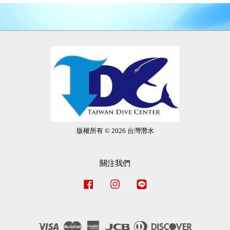
版權所有 © 2026 台灣潛水
關注我們
Facebook
Instagram
Line
Visa
Master
American
JCB
Diners
Discover