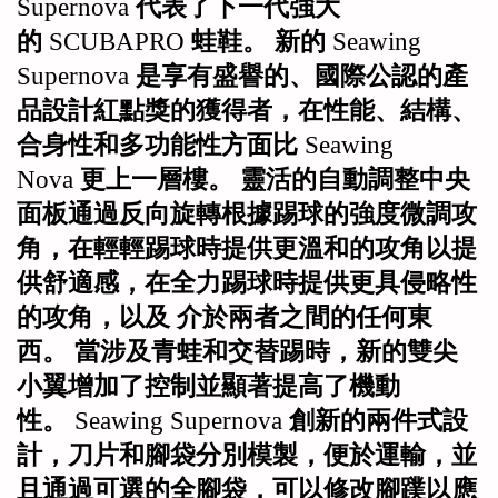
Supernova
代表了下一代強大
的
SCUBAPRO
蛙鞋。
新的
Seawing
Supernova
是享有盛譽的、國際公認的產
品設計紅點獎的獲得者，在性能、結構、
合身性和多功能性方面比
Seawing
Nova
更上一層樓。
靈活的自動調整中央
面板通過反向旋轉根據踢球的強度微調攻
角，在輕輕踢球時提供更溫和的攻角以提
供舒適感，在全力踢球時提供更具侵略性
的攻角，以及
介於兩者之間的任何東
西。
當涉及青蛙和交替踢時，新的雙尖
小翼增加了控制並顯著提高了機動
性。
Seawing Supernova
創新的兩件式設
計，刀片和腳袋分別模製，便於運輸，並
且通過可選的全腳袋，可以修改腳蹼以應