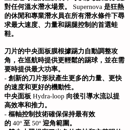
對任何溫水潛水場景。
Supernova
是狂熱
的休閒和專業潛水員在所有潛水條件下尋
求最大速度、力量和踢腿控制的首選蛙
鞋。
刀片的中央面板膜根據踢力自動調整攻
角，在巡航時提供更輕鬆的踢球，並在需
要時提供最大功率。
-
創新的刀片形狀產生更多的力量、更快
的速度和更好的機動性。
中央面板
Hydra-loop
向後引導水流以提
高效率和推力。
-
樞軸控制技術確保保持最有效
的
40º
至
50º
迎角範圍。