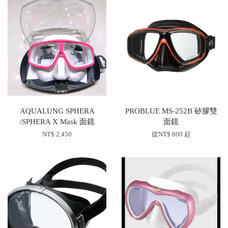
AQUALUNG SPHERA
PROBLUE MS-252B 矽膠雙
/SPHERA X Mask 面鏡
面鏡
NT$ 2,450
從
NT$ 800
起