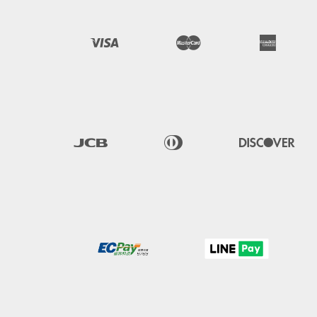
Visa
Master
American 
Express
JCB
Diners 
Discover
Club