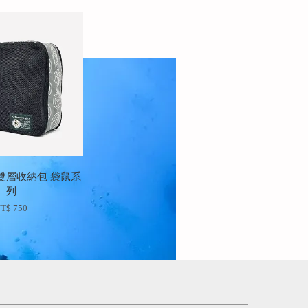
ail 雙層收納包 袋鼠系
列
T$ 750