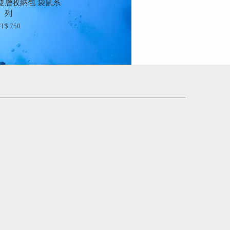
ail 雙層收納包 袋鼠系
列
T$ 750