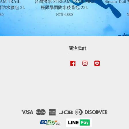
M TRAIL
台灣潛水-STREAM TRAIL MK2
Stream Tr
雨防水腰包 3L
極限暴雨防水後背包 23L
180
NT$ 4,880
N
關注我們
Facebook
Instagram
Line
Visa
Master
American
JCB
Diners
Discover
Express
Club