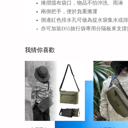
捲摺擋布袋口，物品不怕沖洗、雨淋
兩側把手，便於負重搬運
側邊紅色排水孔可做為提水袋集水或
亦可加裝D55旅行袋專用分隔板來支
我猜你喜歡