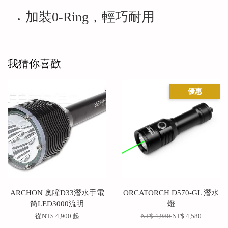
加裝0-Ring，輕巧耐用
我猜你喜歡
優惠
ARCHON 奧瞳D33潛水手電
ORCATORCH D570-GL 潛水
筒LED3000流明
燈
從
NT$ 4,900
起
NT$ 4,980
NT$ 4,580