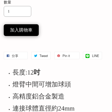
數量
加入購物車
分享
Tweet
Pin it
LINE
長度:12
吋
燈臂中間可增加球頭
高精度鋁合金製造
連接球體直徑約24mm