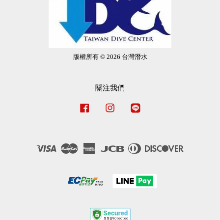
版權所有 © 2026 台灣潛水
關注我們
Facebook
Instagram
Line
Visa
Master
American
JCB
Diners
Discover
Express
Club