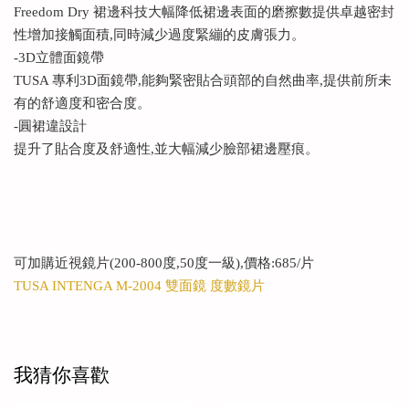
Freedom Dry 裙邊科技大幅降低裙邊表面的磨擦數提供卓越密封
性增加接觸面積,同時減少過度緊繃的皮膚張力。
-3D立體面鏡帶
TUSA 專利3D面鏡帶,能夠緊密貼合頭部的自然曲率,提供前所未
有的舒適度和密合度。
-圓裙違設計
提升了貼合度及舒適性,並大幅減少臉部裙邊壓痕。
可加購近視鏡片(200-800度,50度一級),價格:685/片
TUSA INTENGA M-2004 雙面鏡 度數鏡片
我猜你喜歡