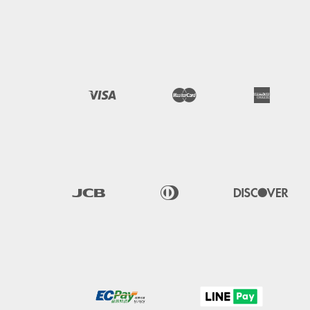
Visa
Master
American 
Express
JCB
Diners 
Discover
Club