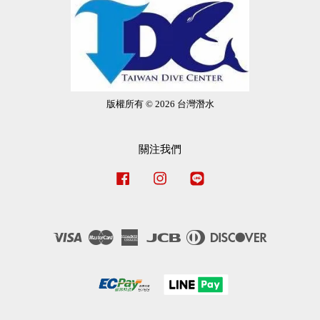
版權所有 © 2026 台灣潛水
關注我們
Facebook
Instagram
Line
Visa
Master
American
JCB
Diners
Discover
Express
Club