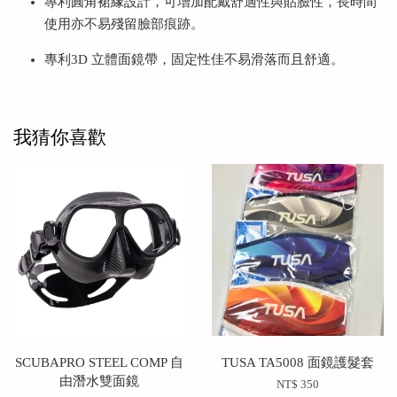
專利圓角裙緣設計，可增加配戴舒適性與貼臉性，長時間
使用亦不易殘留臉部痕跡。
專利3D 立體面鏡帶，固定性佳不易滑落而且舒適。
我猜你喜歡
SCUBAPRO STEEL COMP 自
TUSA TA5008 面鏡護髮套
由潛水雙面鏡
NT$ 350