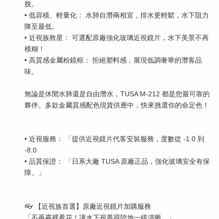
脫。
• 低容積、輕量化： 水肺自潛兩相宜，排水更輕鬆，水下阻力
降至最低。
• 近視族救星： 可選配原廠強化玻璃近視鏡片，水下美景不再
模糊！
• 高質感金屬粉鏡框： 拒絕塑料感，展現低調奢華的潛客品
味。
無論是休閒水肺還是自由潛水，TUSA M-212 都是您最可靠的
夥伴。多款金屬質感配色現貨供應中，快來挑選你的命定色！
• 近視服務： 「提供近視鏡片代客安裝服務，度數從 -1.0 到
-8.0
• 品質保證： 「日系大廠 TUSA 原廠正品，強化玻璃安全有保
障。」
👓 【近視族首選】原廠近視鏡片加購服務
「不再霧裡看花！讓水下視界跟陸地一樣清晰。」