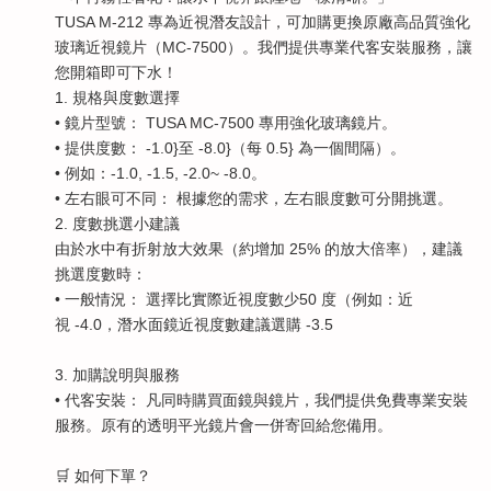
TUSA M-212 專為近視潛友設計，可加購更換原廠高品質強化
玻璃近視鏡片（MC-7500）。我們提供專業代客安裝服務，讓
您開箱即可下水！
1. 規格與度數選擇
• 鏡片型號： TUSA MC-7500 專用強化玻璃鏡片。
• 提供度數： -1.0}至 -8.0}（每 0.5} 為一個間隔）。
• 例如：-1.0, -1.5, -2.0~ -8.0。
• 左右眼可不同： 根據您的需求，左右眼度數可分開挑選。
2. 度數挑選小建議
由於水中有折射放大效果（約增加 25% 的放大倍率），建議
挑選度數時：
• 一般情況： 選擇比實際近視度數少50 度（例如：近
視 -4.0，潛水面鏡近視度數建議選購 -3.5
3. 加購說明與服務
• 代客安裝： 凡同時購買面鏡與鏡片，我們提供免費專業安裝
服務。原有的透明平光鏡片會一併寄回給您備用。
🛒 如何下單？