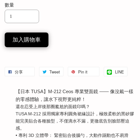
數量
加入購物車
分享
Tweet
Pin it
LINE
【日本 TUSA】M-212 Ceos 專業雙面鏡 —— 像沒戴一樣
的零感體驗，讓水下視野更純粹！
還在忍受上岸後那圈尷尬的面鏡印嗎？
TUSA M-212 採用獨家專利圓角裙緣設計，極致柔軟的黑矽膠
能完美貼合各種臉型，不僅滴水不漏，更徹底告別臉部壓迫
感。
• 專利 3D 立體帶： 緊密貼合後腦勺，大動作踢動也不易滑