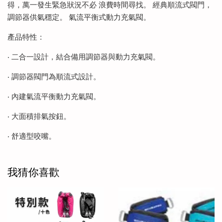
得，萬一發生緊急狀況不必 浪費時間尋找。 經典順流式閥門，
調節器供氣穩定。 氣流平衡式動力充氣閥。
產品特性：
‧ 二合一設計，結合備用調節器與動力充氣閥。
‧ 調節器閥門為順流式設計。
‧ 內建氣流平衡動力充氣閥。
‧ 大面積排氣按鈕。
‧ 舒適型咬嘴。
我猜你喜歡