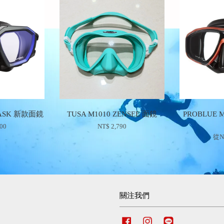
MASK 新款面鏡
TUSA M1010 ZENSEE 面鏡
PROBLUE 
100
NT$ 2,790
從
N
關注我們
Facebook
Instagram
Line