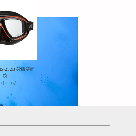
MS-252B 矽膠雙面
鏡
T$ 800
起