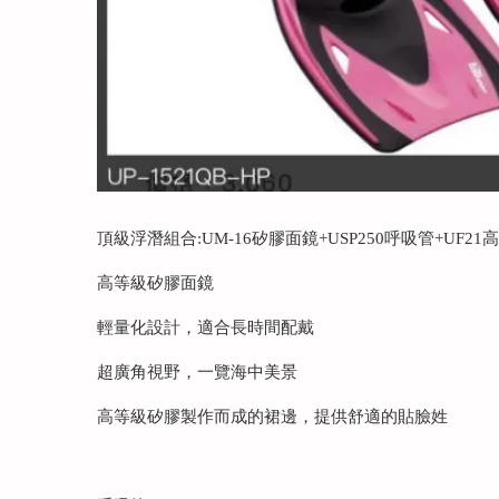
頂級浮潛組合:UM-16矽膠面鏡+USP250呼吸管+UF2
高等級矽膠面鏡
輕量化設計，適合長時間配戴
超廣角視野，一覽海中美景
高等級矽膠製作而成的裙邊，提供舒適的貼臉姓