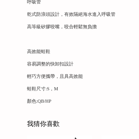
呼吸管
乾式防浪頭設計，有效隔絕海水進入呼吸管
高等級矽膠咬嘴，咬合輕鬆無負擔
高效能蛙鞋
容易調整的快卸扣設計
輕巧方便攜帶，且具高效能
蛙鞋尺寸:S，M
顏色:QB/HP
我猜你喜歡