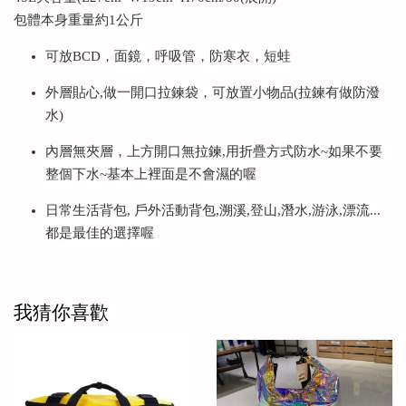
包體本身重量約1公斤
可放BCD，面鏡，呼吸管，防寒衣，短蛙
外層貼心,做一開口拉鍊袋，可放置小物品(拉鍊有做防潑
水)
內層無夾層，上方開口無拉鍊,用折疊方式防水~如果不要
整個下水~基本上裡面是不會濕的喔
日常生活背包, 戶外活動背包,溯溪,登山,潛水,游泳,漂流...
都是最佳的選擇喔
我猜你喜歡