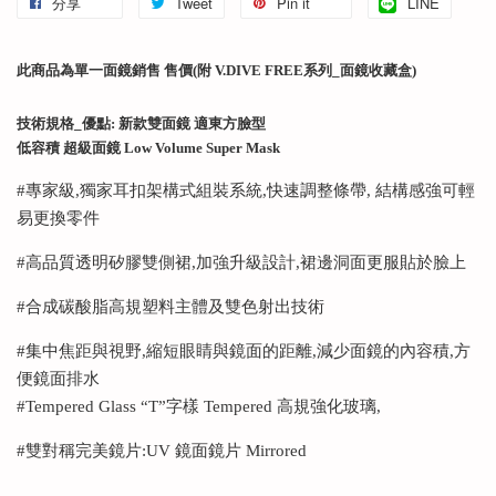
分享
Tweet
Pin it
LINE
此商品為單一面鏡銷售 售價(附 V.DIVE FREE系列_面鏡收藏盒)
技術規格_優點: 新款雙面鏡 適東方臉型
低容積 超級面鏡 Low Volume Super Mask
#專家級,獨家耳扣架構式組裝系統,快速調整條帶, 結構感強可輕
易更換零件
#高品質透明矽膠雙側裙,加強升級設計,裙邊洞面更服貼於臉上
#合成碳酸脂高規塑料主體及雙色射出技術
#集中焦距與視野,縮短眼睛與鏡面的距離,減少面鏡的內容積,方
便鏡面排水
#Tempered Glass “T”字樣 Tempered 高規強化玻璃,
#雙對稱完美鏡片:UV 鏡面鏡片 Mirrored