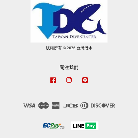
版權所有 © 2026 台灣潛水
關注我們
Facebook
Instagram
Line
Visa
Master
American
JCB
Diners
Discover
Express
Club