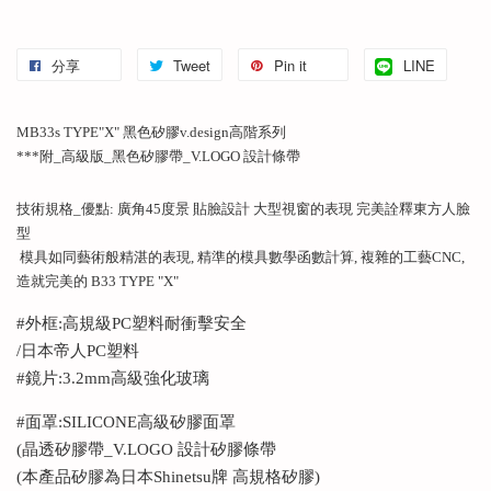
分享
Tweet
Pin it
LINE
MB33s TYPE"X" 黑色矽膠v.design高階系列
***附_高級版_黑色矽膠帶_V.LOGO 設計條帶
技術規格_優點: 廣角45度景 貼臉設計 大型視窗的表現 完美詮釋東方人臉
型
模具如同藝術般精湛的表現, 精準的模具數學函數計算, 複雜的工藝CNC,
造就完美的 B33 TYPE "X"
#外框:高規級PC塑料耐衝擊安全
/日本帝人PC塑料
#鏡片:3.2mm高級強化玻璃
#面罩:SILICONE高級矽膠面罩
(晶透矽膠帶_V.LOGO 設計矽膠條帶
(本產品矽膠為日本Shinetsu牌 高規格矽膠)