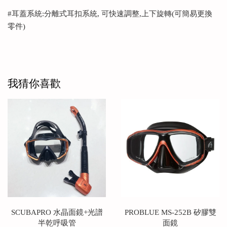
#耳蓋系統:分離式耳扣系統, 可快速調整,上下旋轉(可簡易更換
零件)
我猜你喜歡
SCUBAPRO 水晶面鏡+光譜
PROBLUE MS-252B 矽膠雙
半乾呼吸管
面鏡